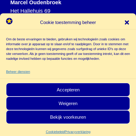
Marcel Oudenbroek
Het Hallehuis 69
3823 VH Amersfoort
Cookie toestemming beheer
T
033 465 72 06
M
06 20 26 94 61
Om de beste ervaringen te bieden, gebruiken wij technologieën zoals cookies om
info@
informatie over je apparaat op te slaan en/of te raadplegen. Door in te stemmen met
deze technologieën kunnen wij gegevens zoals surfgedrag of unieke ID's op deze
poppentheatercassiopeia.nl
site verwerken. Als je geen toestemming geeft of uw toestemming intrekt, kan dit een
nadelige invloed hebben op bepaalde functies en mogelijkheden.
Beheer diensten
Accepteren
Weigeren
© Copyright - Poppentheater Cassiopeia | Deze site is beschermd door
Bekijk voorkeuren
reCAPTCHA and the Google
Privacy Policy
en
Terms of Service
zijn van
Cookiebeleid
Privacyverklaring
toepassing.