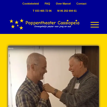
Cookiebeleid
FAQ
Over Marcel
Contact
T 033 465 72 06
M 06 202 694 61