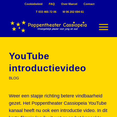
Cookiebeleid
FAQ
Over Marcel
Contact
T 033 465 72 06
M 06 202 694 61
YouTube
introductievideo
BLOG
Weer een stapje richting betere vindbaarheid
gezet. Het Poppentheater Cassiopeia YouTube
kanaal heeft nu ook een introductie video. In dit