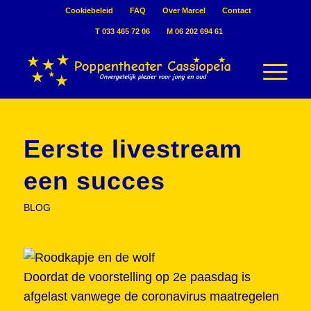
Cookiebeleid
FAQ
Over Marcel
Contact
T 033 465 72 06
M 06 202 694 61
Eerste livestream
een succes
BLOG
Doordat de voorstelling op 2e paasdag is
afgelast vanwege de coronavirus maatregelen