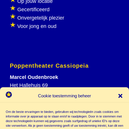
Op jouw locatie
Gecertificeerd
Onvergetelijk plezier
Voor jong en oud
Poppentheater Cassiopeia
Marcel Oudenbroek
Het Hallehuis 69
3823 VH Amersfoort
Cookie toestemming beheer
T
033 465 72 06
M
06 20 26 94 61
Om de beste ervaringen te bieden, gebruiken wij technologieën zoals cookies om
informatie over je apparaat op te slaan en/of te raadplegen. Door in te stemmen met
info@
deze technologieën kunnen wij gegevens zoals surfgedrag of unieke ID's op deze
poppentheatercassiopeia.nl
site verwerken. Als je geen toestemming geeft of uw toestemming intrekt, kan dit een