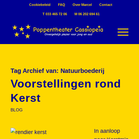
Cookiebeleid
FAQ
Over Marcel
Contact
T 033 465 72 06
M 06 202 694 61
Tag Archief van:
Natuurboederij
Voorstellingen rond
Kerst
BLOG
In aanloop