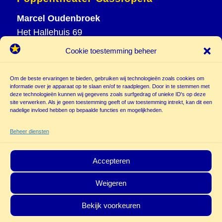
Marcel Oudenbroek
Het Hallehuis 69
3823 VH Amersfoort
Cookie toestemming beheer
T
033 465 72 06
M
06 20 26 94 61
Om de beste ervaringen te bieden, gebruiken wij technologieën zoals cookies om
info@
informatie over je apparaat op te slaan en/of te raadplegen. Door in te stemmen met
deze technologieën kunnen wij gegevens zoals surfgedrag of unieke ID's op deze
poppentheatercassiopeia.nl
site verwerken. Als je geen toestemming geeft of uw toestemming intrekt, kan dit een
nadelige invloed hebben op bepaalde functies en mogelijkheden.
Beheer diensten
Accepteren
Weigeren
© Copyright - Poppentheater Cassiopeia | Deze site is beschermd door
Bekijk voorkeuren
reCAPTCHA and the Google
Privacy Policy
en
Terms of Service
zijn van