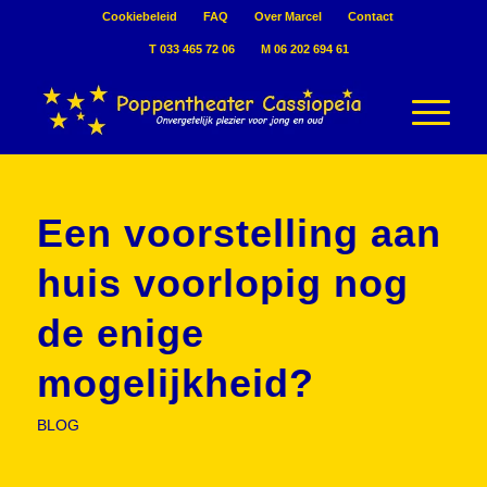
Cookiebeleid
FAQ
Over Marcel
Contact
T 033 465 72 06
M 06 202 694 61
Een voorstelling aan
huis voorlopig nog
de enige
mogelijkheid?
BLOG