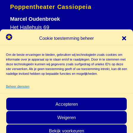
Poppentheater Cassiopeia
Marcel Oudenbroek
Het Hallehuis 69
3823 VH Amersfoort
Cookie toestemming beheer
T
033 465 72 06
M
06 20 26 94 61
Om de beste ervaringen te bieden, gebruiken wij technologieën zoals cookies om
info@
informatie over je apparaat op te slaan en/of te raadplegen. Door in te stemmen met
deze technologieën kunnen wij gegevens zoals surfgedrag of unieke ID's op deze
poppentheatercassiopeia.nl
site verwerken. Als je geen toestemming geeft of uw toestemming intrekt, kan dit een
nadelige invloed hebben op bepaalde functies en mogelijkheden.
Beheer diensten
Accepteren
Weigeren
© Copyright - Poppentheater Cassiopeia | Deze site is beschermd door
Bekijk voorkeuren