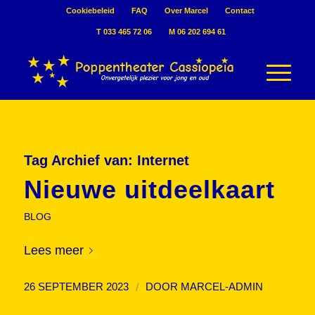
Cookiebeleid
FAQ
Over Marcel
Contact
T 033 465 72 06
M 06 202 694 61
Tag Archief van:
Internet
Nieuwe uitdeelkaart
BLOG
Lees meer
/
26 SEPTEMBER 2023
DOOR
MARCEL-ADMIN