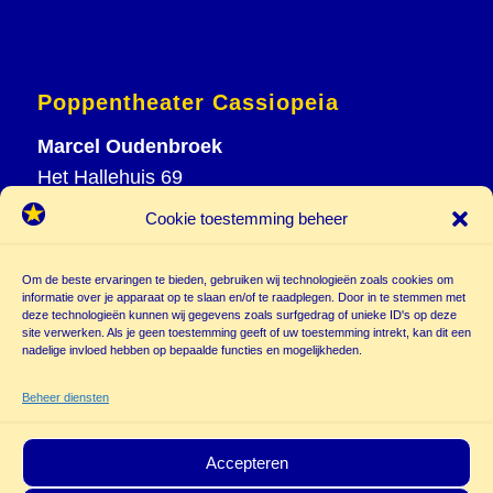
Poppentheater Cassiopeia
Marcel Oudenbroek
Het Hallehuis 69
3823 VH Amersfoort
Cookie toestemming beheer
T
033 465 72 06
M
06 20 26 94 61
Om de beste ervaringen te bieden, gebruiken wij technologieën zoals cookies om
info@
informatie over je apparaat op te slaan en/of te raadplegen. Door in te stemmen met
deze technologieën kunnen wij gegevens zoals surfgedrag of unieke ID's op deze
poppentheatercassiopeia.nl
site verwerken. Als je geen toestemming geeft of uw toestemming intrekt, kan dit een
nadelige invloed hebben op bepaalde functies en mogelijkheden.
Beheer diensten
Accepteren