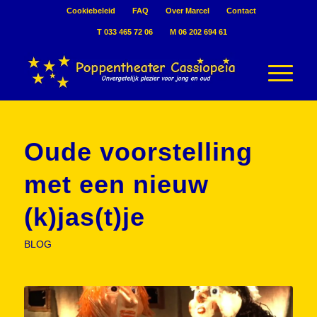
Cookiebeleid
FAQ
Over Marcel
Contact
T 033 465 72 06
M 06 202 694 61
Oude voorstelling
met een nieuw
(k)jas(t)je
BLOG