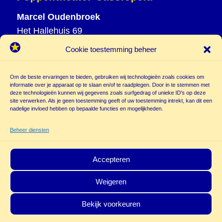
Marcel Oudenbroek
Het Hallehuis 69
3823 VH Amersfoort
Cookie toestemming beheer
T
033 465 72 06
M
06 20 26 94 61
Om de beste ervaringen te bieden, gebruiken wij technologieën zoals cookies om
info@
informatie over je apparaat op te slaan en/of te raadplegen. Door in te stemmen met
deze technologieën kunnen wij gegevens zoals surfgedrag of unieke ID's op deze
poppentheatercassiopeia.nl
site verwerken. Als je geen toestemming geeft of uw toestemming intrekt, kan dit een
nadelige invloed hebben op bepaalde functies en mogelijkheden.
Beheer diensten
Accepteren
Weigeren
© Copyright - Poppentheater Cassiopeia | Deze site is beschermd door
Bekijk voorkeuren
reCAPTCHA and the Google
Privacy Policy
en
Terms of Service
zijn van