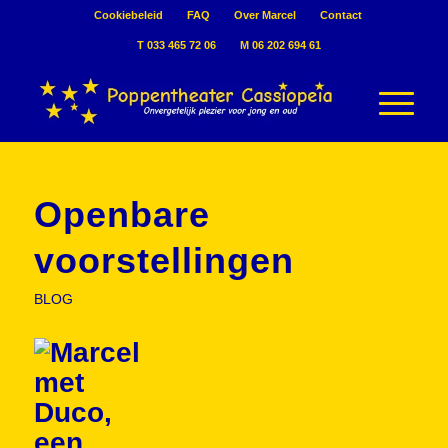
Cookiebeleid
FAQ
Over Marcel
Contact
T 033 465 72 06
M 06 202 694 61
Openbare
voorstellingen
BLOG