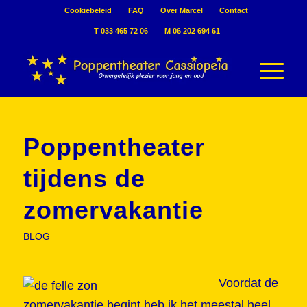
Cookiebeleid
FAQ
Over Marcel
Contact
T 033 465 72 06
M 06 202 694 61
Poppentheater
tijdens de
zomervakantie
BLOG
Voordat de
zomervakantie begint heb ik het meestal heel