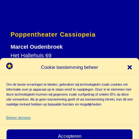
Poppentheater Cassiopeia
Marcel Oudenbroek
Het Hallehuis 69
3823 VH Amersfoort
Cookie toestemming beheer
T
033 465 72 06
M
06 20 26 94 61
Om de beste ervaringen te bieden, gebruiken wij technologieën zoals cookies om
info@
informatie over je apparaat op te slaan en/of te raadplegen. Door in te stemmen met
deze technologieën kunnen wij gegevens zoals surfgedrag of unieke ID's op deze
poppentheatercassiopeia.nl
site verwerken. Als je geen toestemming geeft of uw toestemming intrekt, kan dit een
nadelige invloed hebben op bepaalde functies en mogelijkheden.
Beheer diensten
Accepteren