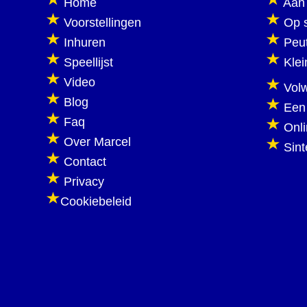
Home
Aan 
Voorstellingen
Op 
Inhuren
Peu
Speellijst
Klei
Video
Vol
Blog
Een
Faq
Onl
Over Marcel
Sint
Contact
Privacy
Cookiebeleid