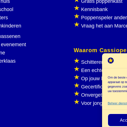
huis
Gratis poppenkast
school
Kennisbank
ters
Poppenspeler ande
nkinderen
Vraag het aan Marc
wassenen
 evenement
Waarom Cassiope
ine
erklaas
Schitterend poppen
Een echte poppenka
Om de beste e
Op jouw locatie
apparaat op t
Gecertificeerd
gegevens zoal
uw toestemmin
Onvergetelijk plezie
Voor jong en oud
Beheer diens
Acc