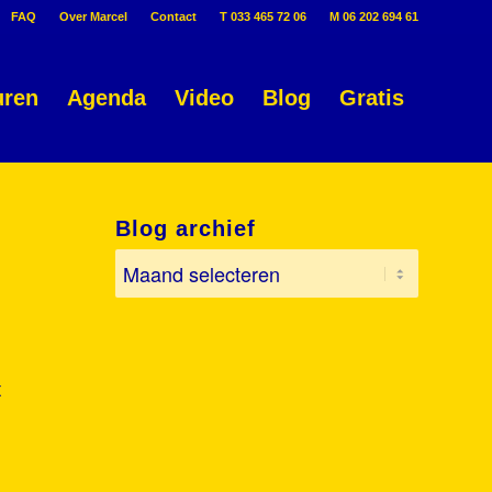
FAQ
Over Marcel
Contact
T 033 465 72 06
M 06 202 694 61
uren
Agenda
Video
Blog
Gratis
Blog archief
t