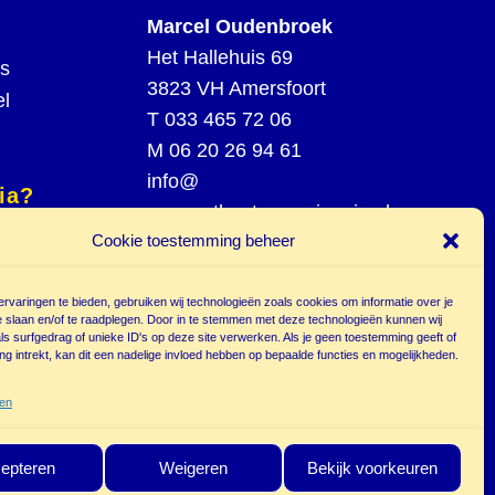
Marcel Oudenbroek
Het Hallehuis 69
rs
3823 VH Amersfoort
el
T
033 465 72 06
M
06 20 26 94 61
info@
ia?
poppentheatercassiopeia.nl
spel
Cookie toestemming beheer
st
rvaringen te bieden, gebruiken wij technologieën zoals cookies om informatie over je
e slaan en/of te raadplegen. Door in te stemmen met deze technologieën kunnen wij
s surfgedrag of unieke ID's op deze site verwerken. Als je geen toestemming geeft of
g intrekt, kan dit een nadelige invloed hebben op bepaalde functies en mogelijkheden.
r
ten
epteren
Weigeren
Bekijk voorkeuren