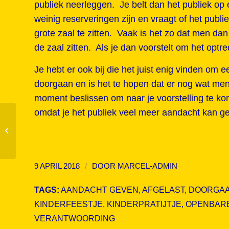
publiek neerleggen. Je belt dan het publiek op en 
weinig reserveringen zijn en vraagt of het publ
grote zaal te zitten. Vaak is het zo dat men dan
de zaal zitten. Als je dan voorstelt om het optre
Je hebt er ook bij die het juist enig vinden om ee
doorgaan en is het te hopen dat er nog wat men
moment beslissen om naar je voorstelling te kom
omdat je het publiek veel meer aandacht kan gev
In april bij Theater de Tuin
/
9 APRIL 2018
DOOR
MARCEL-ADMIN
TAGS:
AANDACHT GEVEN
,
AFGELAST
,
DOORGA
KINDERFEESTJE
,
KINDERPRATIJTJE
,
OPENBARE
VERANTWOORDING