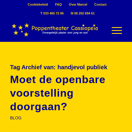
Cookiebeleid
FAQ
Over Marcel
Contact
T 033 465 72 06
M 06 202 694 61
Tag Archief van:
handjevol publiek
Moet de openbare
voorstelling
doorgaan?
BLOG