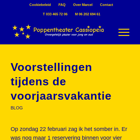
Cookiebeleid
FAQ
Over Marcel
Contact
T 033 465 72 06
M 06 202 694 61
Voorstellingen
tijdens de
voorjaarsvakantie
BLOG
Op zondag 22 februari zag ik het somber in. Er
was nog maar 1 reservering binnen voor vier