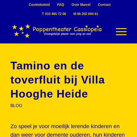
Cookiebeleid
FAQ
Over Marcel
Contact
T 033 465 72 06
M 06 202 694 61
Tamino en de
toverfluit bij Villa
Hooghe Heide
BLOG
Zo speel je voor moeilijk lerende kinderen en
dan weer voor demente ouderen, hun kinderen