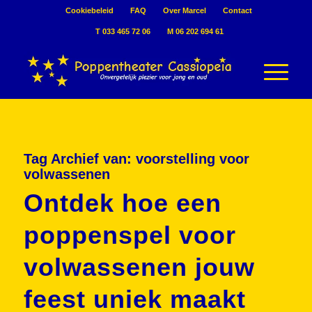
Cookiebeleid
FAQ
Over Marcel
Contact
T 033 465 72 06
M 06 202 694 61
Tag Archief van:
voorstelling voor
volwassenen
Ontdek hoe een
poppenspel voor
volwassenen jouw
feest uniek maakt