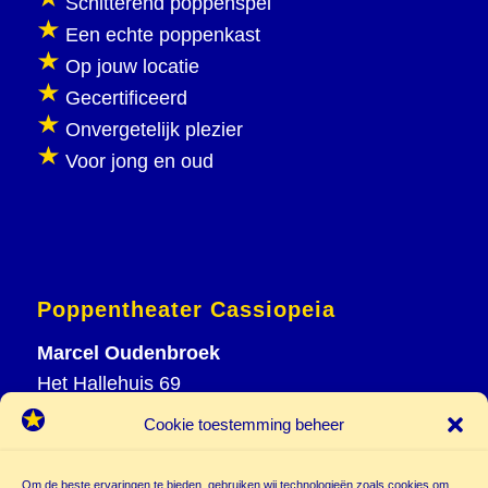
Schitterend poppenspel
Een echte poppenkast
Op jouw locatie
Gecertificeerd
Onvergetelijk plezier
Voor jong en oud
Poppentheater Cassiopeia
Marcel Oudenbroek
Het Hallehuis 69
3823 VH Amersfoort
Cookie toestemming beheer
T
033 465 72 06
M
06 20 26 94 61
Om de beste ervaringen te bieden, gebruiken wij technologieën zoals cookies om