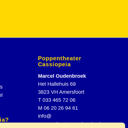
Poppentheater
Cassiopeia
Marcel Oudenbroek
Het Hallehuis 69
rs
3823 VH Amersfoort
el
T
033 465 72 06
M
06 20 26 94 61
info@
ia?
poppentheatercassiopeia.nl