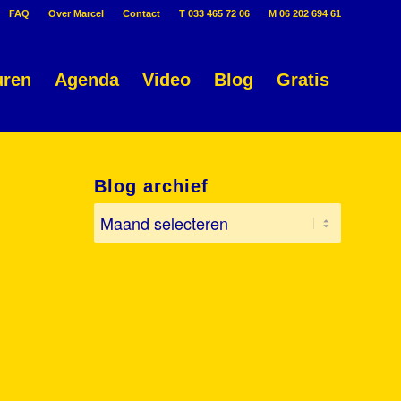
FAQ
Over Marcel
Contact
T 033 465 72 06
M 06 202 694 61
uren
Agenda
Video
Blog
Gratis
Blog archief