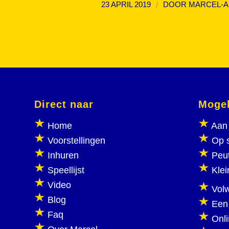
/
23 APRIL 2019
DOOR
MARCEL-A
Direct naar
Mogel
Home
Aan 
Voorstellingen
Op 
Inhuren
Peu
Speellijst
Klei
Video
Vol
Blog
Een
Faq
Onl