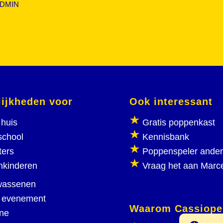
DMIN
ijkheden voor
Ook interessant
huis
Gratis poppenkast
school
Kennisbank
ters
Poppenspeler ande
nkinderen
Vraag het aan Marc
wassenen
 evenement
Waarom Cassiope
ine