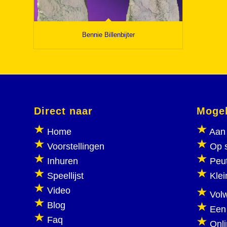
Bennie Billenbijter
Direct naar
Mogel
Home
Aan 
Voorstellingen
Op 
Inhuren
Peu
Speellijst
Klei
Video
Vol
Blog
Een
Faq
Onl