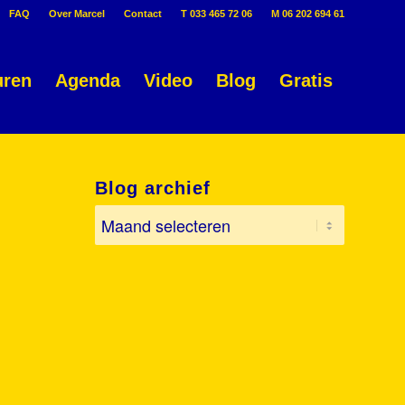
FAQ
Over Marcel
Contact
T 033 465 72 06
M 06 202 694 61
uren
Agenda
Video
Blog
Gratis
Blog archief