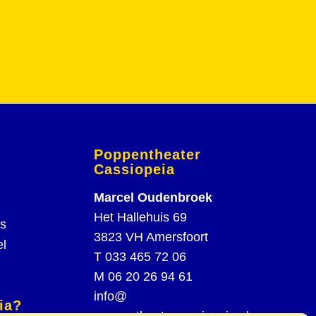
Poppentheater
Cassiopeia
Marcel Oudenbroek
Het Hallehuis 69
rs
3823 VH Amersfoort
el
T
033 465 72 06
M
06 20 26 94 61
info@
ia?
poppentheatercassiopeia.nl