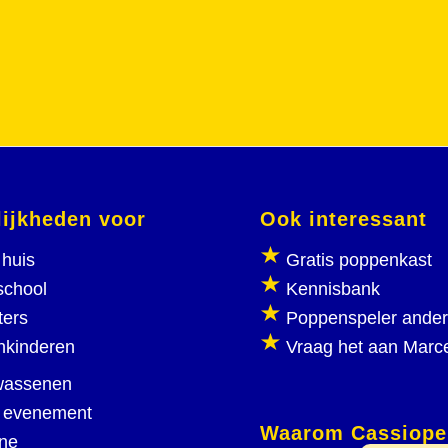
ijkheden voor
Ook interessant
huis
Gratis poppenkast
school
Kennisbank
ters
Poppenspeler ande
nkinderen
Vraag het aan Marc
wassenen
 evenement
Waarom Cassiope
ine