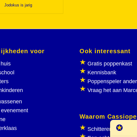
Jodokus is jarig
ijkheden voor
Ook interessant
huis
Gratis poppenkast
school
Kennisbank
ters
Poppenspeler ande
nkinderen
Vraag het aan Marc
wassenen
 evenement
Waarom Cassiope
ine
erklaas
Schitterend poppen