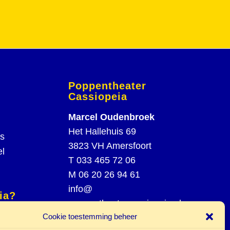
Poppentheater
Cassiopeia
Marcel Oudenbroek
Het Hallehuis 69
rs
3823 VH Amersfoort
el
T
033 465 72 06
M
06 20 26 94 61
info@
ia?
poppentheatercassiopeia.nl
spel
Cookie toestemming beheer