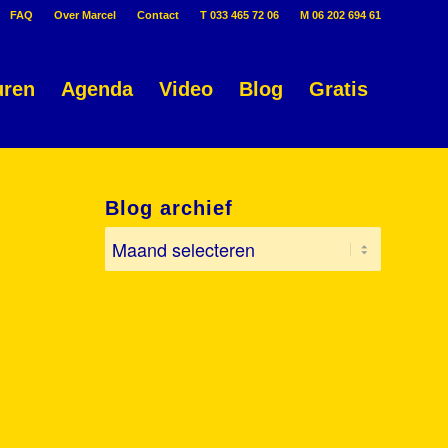
FAQ
Over Marcel
Contact
T 033 465 72 06
M 06 202 694 61
uren
Agenda
Video
Blog
Gratis
Blog archief