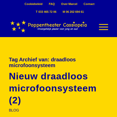
Cookiebeleid
FAQ
Over Marcel
Contact
T 033 465 72 06
M 06 202 694 61
Tag Archief van:
draadloos
microfoonsysteem
Nieuw draadloos
microfoonsysteem
(2)
BLOG