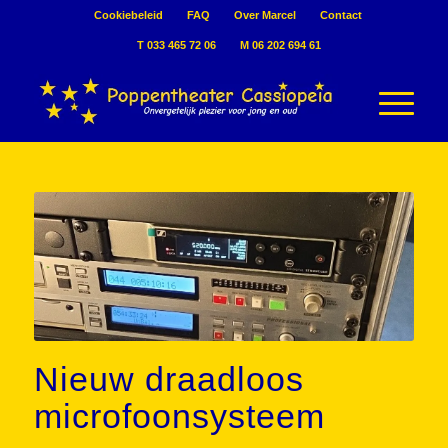
Cookiebeleid
FAQ
Over Marcel
Contact
T 033 465 72 06
M 06 202 694 61
Nieuw draadloos
microfoonsysteem