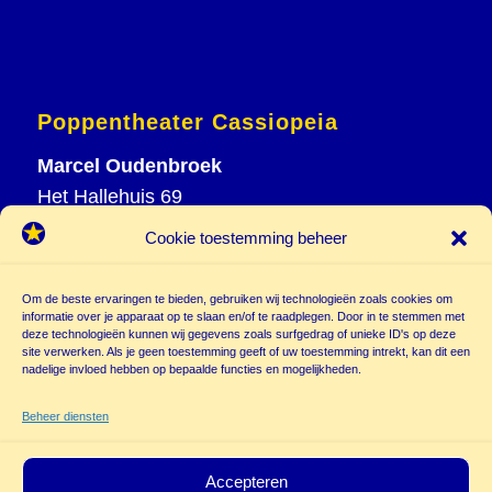
Poppentheater Cassiopeia
Marcel Oudenbroek
Het Hallehuis 69
3823 VH Amersfoort
Cookie toestemming beheer
T
033 465 72 06
M
06 20 26 94 61
Om de beste ervaringen te bieden, gebruiken wij technologieën zoals cookies om
info@
informatie over je apparaat op te slaan en/of te raadplegen. Door in te stemmen met
deze technologieën kunnen wij gegevens zoals surfgedrag of unieke ID's op deze
poppentheatercassiopeia.nl
site verwerken. Als je geen toestemming geeft of uw toestemming intrekt, kan dit een
nadelige invloed hebben op bepaalde functies en mogelijkheden.
Beheer diensten
Accepteren