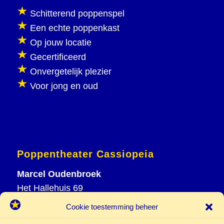
Schitterend poppenspel
Een echte poppenkast
Op jouw locatie
Gecertificeerd
Onvergetelijk plezier
Voor jong en oud
Poppentheater Cassiopeia
Marcel Oudenbroek
Het Hallehuis 69
3823 VH Amersfoort
Cookie toestemming beheer
T
033 465 72 06