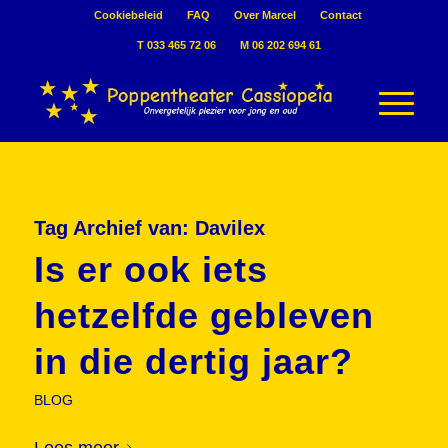
Cookiebeleid
FAQ
Over Marcel
Contact
T 033 465 72 06
M 06 202 694 61
Tag Archief van:
Davilex
Is er ook iets
hetzelfde gebleven
in die dertig jaar?
BLOG
Lees meer