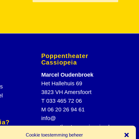
Poppentheater
Cassiopeia
Marcel Oudenbroek
Het Hallehuis 69
rs
3823 VH Amersfoort
el
T
033 465 72 06
M
06 20 26 94 61
info@
ia?
poppentheatercassiopeia.nl
spel
Cookie toestemming beheer