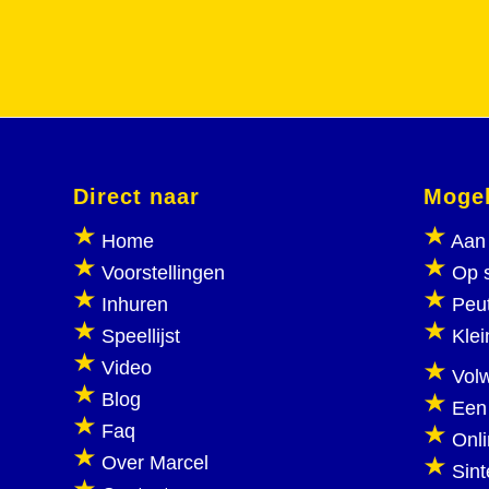
Direct naar
Mogel
Home
Aan 
Voorstellingen
Op 
Inhuren
Peu
Speellijst
Klei
Video
Vol
Blog
Een
Faq
Onl
Over Marcel
Sint