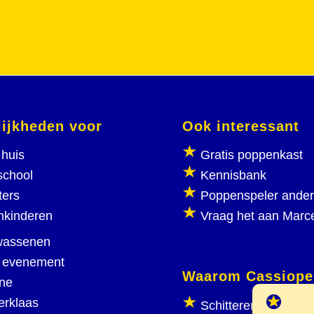
ijkheden voor
Ook interessant
huis
Gratis poppenkast
school
Kennisbank
ters
Poppenspeler ande
nkinderen
Vraag het aan Marc
wassenen
 evenement
Waarom Cassiope
ine
erklaas
Schitterend poppen