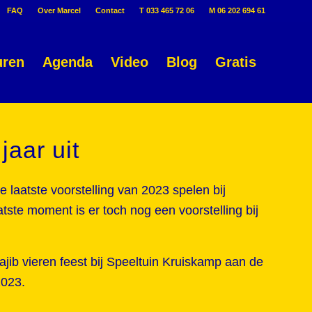
FAQ
Over Marcel
Contact
T 033 465 72 06
M 06 202 694 61
uren
Agenda
Video
Blog
Gratis
jaar uit
e laatste voorstelling van 2023 spelen bij
atste moment is er toch nog een voorstelling bij
jib vieren feest bij Speeltuin Kruiskamp aan de
2023.