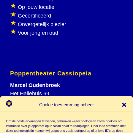
Op jouw locatie
Gecertificeerd
Onvergetelijk plezier
Voor jong en oud
Poppentheater Cassiopeia
Marcel Oudenbroek
Het Hallehuis 69
3823 VH Amersfoort
Cookie toestemming beheer
T
033 465 72 06
M
06 20 26 94 61
Om de beste ervaringen te bieden, gebruiken wij technologieën zoals cookies om
info@
informatie over je apparaat op te slaan en/of te raadplegen. Door in te stemmen met
deze technologieën kunnen wij gegevens zoals surfgedrag of unieke ID's op deze