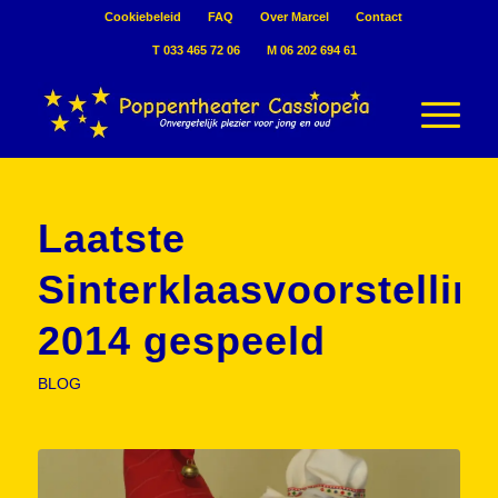
Cookiebeleid
FAQ
Over Marcel
Contact
T 033 465 72 06
M 06 202 694 61
Laatste
Sinterklaasvoorstellin
2014 gespeeld
BLOG