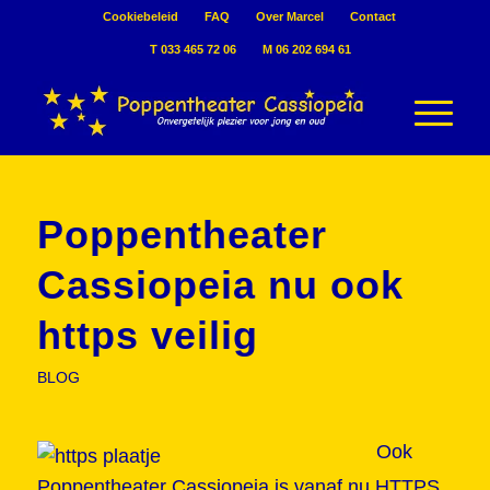
Cookiebeleid
FAQ
Over Marcel
Contact
T 033 465 72 06
M 06 202 694 61
Poppentheater
Cassiopeia nu ook
https veilig
BLOG
Ook
Poppentheater Cassiopeia is vanaf nu HTTPS.