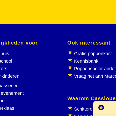
ijkheden voor
Ook interessant
huis
Gratis poppenkast
school
Kennisbank
ters
Poppenspeler ande
nkinderen
Vraag het aan Marc
wassenen
 evenement
Waarom Cassiope
ine
erklaas
Schitterend poppen