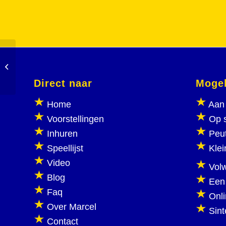
Rond kerst en in kerstvakantie
Direct naar
Mogel
Home
Aan 
Voorstellingen
Op 
Inhuren
Peu
Speellijst
Klei
Video
Vol
Blog
Een
Faq
Onl
Over Marcel
Sint
Contact