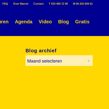
FAQ
Over Marcel
Contact
T 033 465 72 06
M 06 202 694 61
uren
Agenda
Video
Blog
Gratis
Blog archief