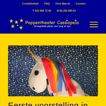
Cookiebeleid
FAQ
Over Marcel
Contact
T 033 465 72 06
M 06 202 694 61
Eerste voorstelling in