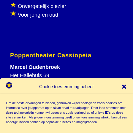
Onvergetelijk plezier
Voor jong en oud
Poppentheater Cassiopeia
Marcel Oudenbroek
Het Hallehuis 69
3823 VH Amersfoort
Cookie toestemming beheer
T
033 465 72 06
M
06 20 26 94 61
Om de beste ervaringen te bieden, gebruiken wij technologieën zoals cookies om
info@
informatie over je apparaat op te slaan en/of te raadplegen. Door in te stemmen met
deze technologieën kunnen wij gegevens zoals surfgedrag of unieke ID's op deze
poppentheatercassiopeia.nl
site verwerken. Als je geen toestemming geeft of uw toestemming intrekt, kan dit een
nadelige invloed hebben op bepaalde functies en mogelijkheden.