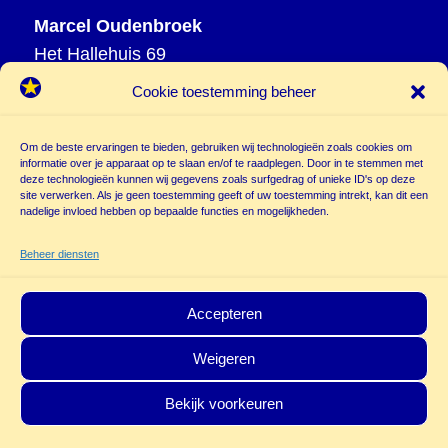
Marcel Oudenbroek
Het Hallehuis 69
3823 VH Amersfoort
Cookie toestemming beheer
T
033 465 72 06
M
06 20 26 94 61
Om de beste ervaringen te bieden, gebruiken wij technologieën zoals cookies om
info@
informatie over je apparaat op te slaan en/of te raadplegen. Door in te stemmen met
deze technologieën kunnen wij gegevens zoals surfgedrag of unieke ID's op deze
poppentheatercassiopeia.nl
site verwerken. Als je geen toestemming geeft of uw toestemming intrekt, kan dit een
nadelige invloed hebben op bepaalde functies en mogelijkheden.
Beheer diensten
Accepteren
Weigeren
© Copyright - Poppentheater Cassiopeia | Deze site is beschermd door
Bekijk voorkeuren
reCAPTCHA and the Google
Privacy Policy
en
Terms of Service
zijn van