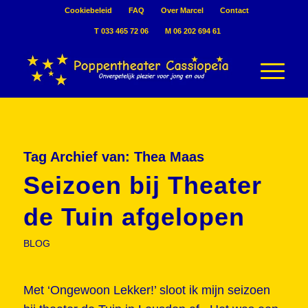
Cookiebeleid
FAQ
Over Marcel
Contact
T 033 465 72 06
M 06 202 694 61
Tag Archief van:
Thea Maas
Seizoen bij Theater
de Tuin afgelopen
BLOG
Met ‘Ongewoon Lekker!’ sloot ik mijn seizoen