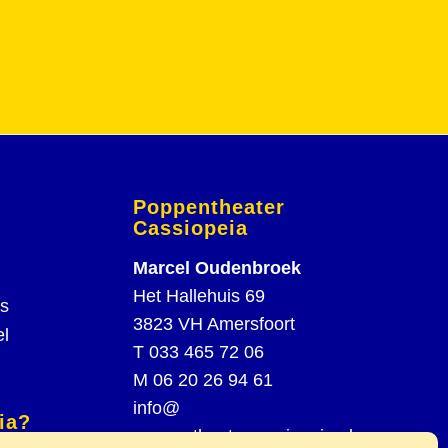
Poppentheater
Cassiopeia
Marcel Oudenbroek
Het Hallehuis 69
rs
3823 VH Amersfoort
el
T
033 465 72 06
M
06 20 26 94 61
info@
ia?
poppentheatercassiopeia.nl