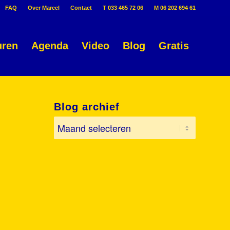
FAQ
Over Marcel
Contact
T 033 465 72 06
M 06 202 694 61
uren
Agenda
Video
Blog
Gratis
Blog archief