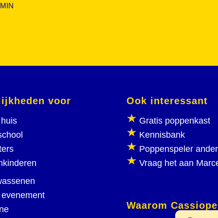
MIN
ijkheden voor
Ook interessant
huis
Gratis poppenkast
school
Kennisbank
ters
Poppenspeler ande
nkinderen
Vraag het aan Marc
wassenen
 evenement
Waarom Cassiope
ine