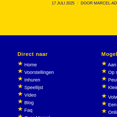
/
17 JULI 2025
DOOR
MARCEL-AD
Direct naar
Mogel
Home
Aan 
Voorstellingen
Op 
Inhuren
Peu
Speellijst
Klei
Video
Vol
Blog
Een
Faq
Onl