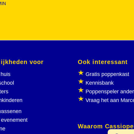
MIN
ijkheden voor
Ook interessant
huis
Gratis poppenkast
school
Kennisbank
ters
Poppenspeler ande
nkinderen
Vraag het aan Marc
wassenen
 evenement
Waarom Cassiope
ine