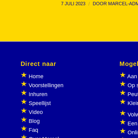
/
7 JULI 2023
DOOR
MARCEL-AD
Direct naar
Mogel
Home
Aan 
Voorstellingen
Op 
Inhuren
Peu
Speellijst
Klei
Video
Vol
Blog
Een
Faq
Onl