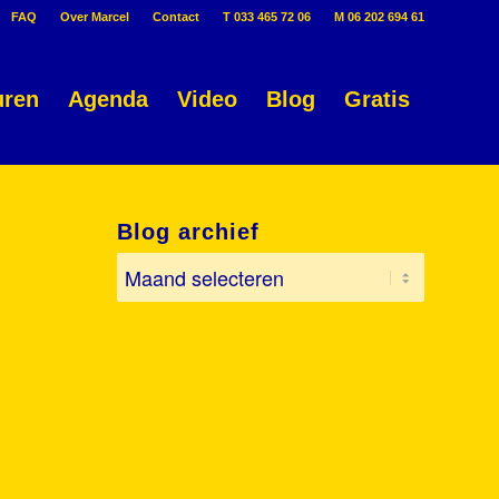
FAQ
Over Marcel
Contact
T 033 465 72 06
M 06 202 694 61
uren
Agenda
Video
Blog
Gratis
Blog archief