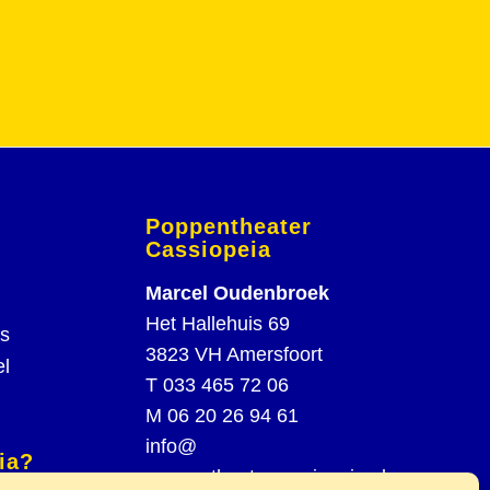
Poppentheater
Cassiopeia
Marcel Oudenbroek
Het Hallehuis 69
rs
3823 VH Amersfoort
el
T
033 465 72 06
M
06 20 26 94 61
info@
ia?
poppentheatercassiopeia.nl