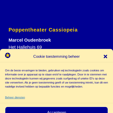
Poppentheater Cassiopeia
Marcel Oudenbroek
Het Hallehuis 69
3823 VH Amersfoort
Cookie toestemming beheer
T
033 465 72 06
M
06 20 26 94 61
Om de beste ervaringen te bieden, gebruiken wij technologieën zoals cookies om
info@
informatie over je apparaat op te slaan en/of te raadplegen. Door in te stemmen met
deze technologieën kunnen wij gegevens zoals surfgedrag of unieke ID's op deze
poppentheatercassiopeia.nl
site verwerken. Als je geen toestemming geeft of uw toestemming intrekt, kan dit een
nadelige invloed hebben op bepaalde functies en mogelijkheden.
Beheer diensten
Accepteren