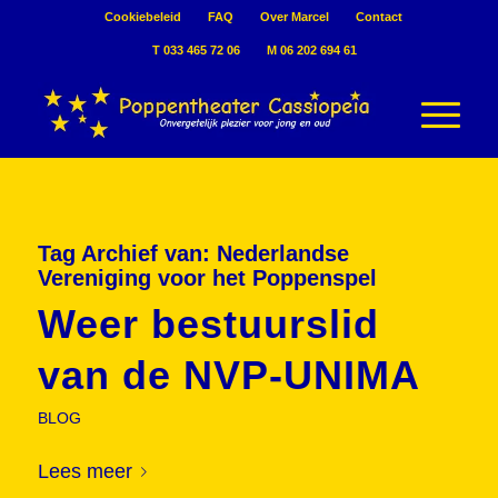
Cookiebeleid
FAQ
Over Marcel
Contact
T 033 465 72 06
M 06 202 694 61
Tag Archief van:
Nederlandse
Vereniging voor het Poppenspel
Weer bestuurslid
van de NVP-UNIMA
BLOG
Lees meer