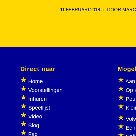
/
11 FEBRUARI 2019
DOOR
MARC
Direct naar
Mogel
Home
Aan 
Voorstellingen
Op 
Inhuren
Peu
Speellijst
Klei
Video
Vol
Blog
Een
Faq