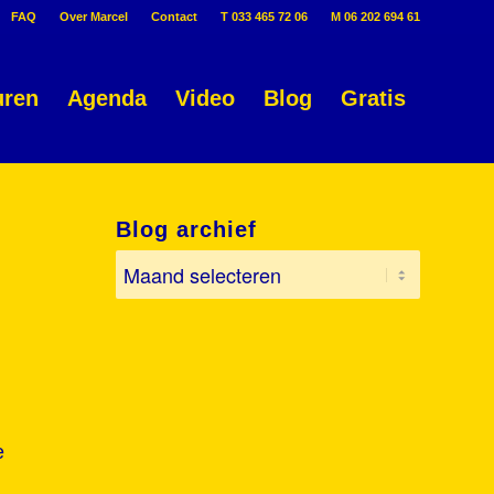
FAQ
Over Marcel
Contact
T 033 465 72 06
M 06 202 694 61
uren
Agenda
Video
Blog
Gratis
Blog archief
e