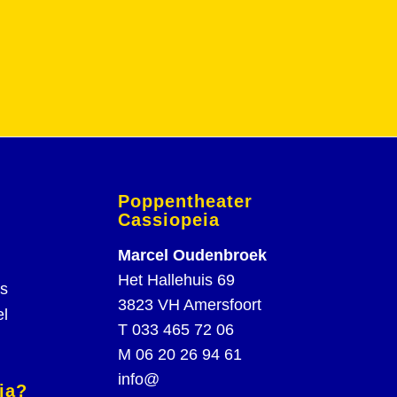
Poppentheater
Cassiopeia
Marcel Oudenbroek
Het Hallehuis 69
rs
3823 VH Amersfoort
el
T
033 465 72 06
M
06 20 26 94 61
info@
ia?