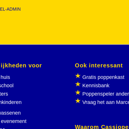
EL-ADMIN
ijkheden voor
Ook interessant
huis
Gratis poppenkast
school
Kennisbank
ters
Poppenspeler ande
nkinderen
Vraag het aan Marc
wassenen
 evenement
Waarom Cassiope