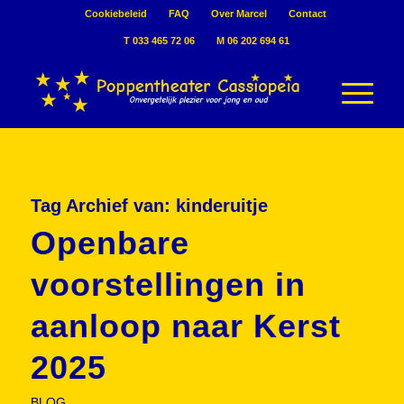
Cookiebeleid
FAQ
Over Marcel
Contact
T 033 465 72 06
M 06 202 694 61
Tag Archief van:
kinderuitje
Openbare
voorstellingen in
aanloop naar Kerst
2025
BLOG