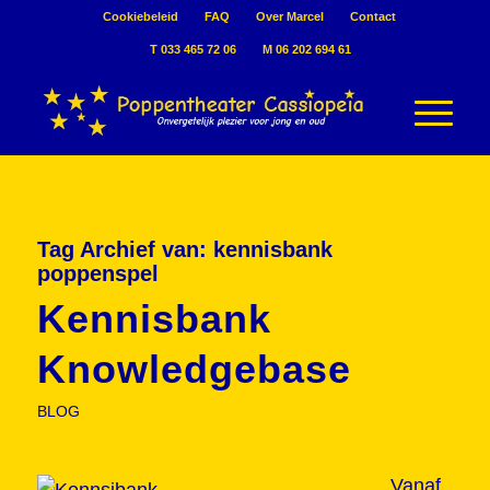
Cookiebeleid
FAQ
Over Marcel
Contact
T 033 465 72 06
M 06 202 694 61
Tag Archief van:
kennisbank
poppenspel
Kennisbank
Knowledgebase
BLOG
Vanaf