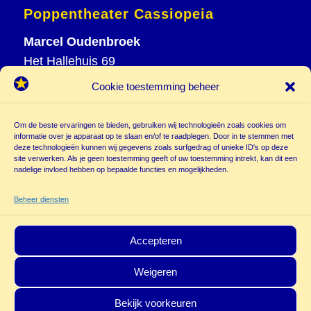
Poppentheater Cassiopeia
Marcel Oudenbroek
Het Hallehuis 69
3823 VH Amersfoort
Cookie toestemming beheer
T
033 465 72 06
M
06 20 26 94 61
Om de beste ervaringen te bieden, gebruiken wij technologieën zoals cookies om
informatie over je apparaat op te slaan en/of te raadplegen. Door in te stemmen met
info@
deze technologieën kunnen wij gegevens zoals surfgedrag of unieke ID's op deze
poppentheatercassiopeia.nl
site verwerken. Als je geen toestemming geeft of uw toestemming intrekt, kan dit een
nadelige invloed hebben op bepaalde functies en mogelijkheden.
Beheer diensten
Accepteren
Weigeren
© Copyright - Poppentheater Cassiopeia | Deze site is beschermd door
Bekijk voorkeuren