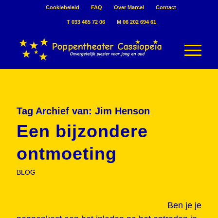
Cookiebeleid
FAQ
Over Marcel
Contact
T 033 465 72 06
M 06 202 694 61
Tag Archief van:
Jim Henson
Een bijzondere
ontmoeting
BLOG
Ben je je