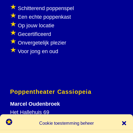
Schitterend poppenspel
Een echte poppenkast
Op jouw locatie
Gecertificeerd
Onvergetelijk plezier
Voor jong en oud
Poppentheater Cassiopeia
Marcel Oudenbroek
Het Hallehuis 69
3823 VH Amersfoort
Cookie toestemming beheer
T
033 465 72 06