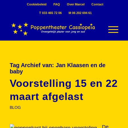
Cookiebeleid
FAQ
Over Marcel
Contact
T 033 465 72 06
M 06 202 694 61
Tag Archief van:
Jan Klaasen en de
baby
Voorstelling 15 en 22
maart afgelast
BLOG
De