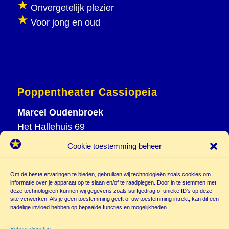
Onvergetelijk plezier
Voor jong en oud
Poppentheater Cassiopeia
Marcel Oudenbroek
Het Hallehuis 69
3823 VH Amersfoort
Cookie toestemming beheer
T
033 465 72 06
M
06 20 26 94 61
Om de beste ervaringen te bieden, gebruiken wij technologieën zoals cookies om
info@
informatie over je apparaat op te slaan en/of te raadplegen. Door in te stemmen met
deze technologieën kunnen wij gegevens zoals surfgedrag of unieke ID's op deze
poppentheatercassiopeia.nl
site verwerken. Als je geen toestemming geeft of uw toestemming intrekt, kan dit een
nadelige invloed hebben op bepaalde functies en mogelijkheden.