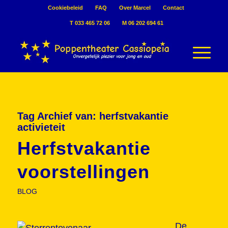
Cookiebeleid
FAQ
Over Marcel
Contact
T 033 465 72 06
M 06 202 694 61
Tag Archief van:
herfstvakantie
activieteit
Herfstvakantie
voorstellingen
BLOG
De