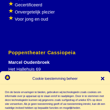
Gecertificeerd
Onvergetelijk plezier
Voor jong en oud
Poppentheater Cassiopeia
Marcel Oudenbroek
Het Hallehuis 69
3823 VH Amersfoort
Cookie toestemming beheer
T
033 465 72 06
M
06 20 26 94 61
Om de beste ervaringen te bieden, gebruiken wij technologieën zoals cookies om
info@
informatie over je apparaat op te slaan en/of te raadplegen. Door in te stemmen met
deze technologieën kunnen wij gegevens zoals surfgedrag of unieke ID's op deze
poppentheatercassiopeia.nl
site verwerken. Als je geen toestemming geeft of uw toestemming intrekt, kan dit een
nadelige invloed hebben op bepaalde functies en mogelijkheden.