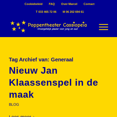
Cookiebeleid
FAQ
Over Marcel
Contact
T 033 465 72 06
M 06 202 694 61
Tag Archief van:
Generaal
Nieuw Jan
Klaassenspel in de
maak
BLOG
Lees meer