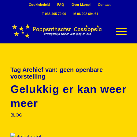
Cookiebeleid
FAQ
Over Marcel
Contact
T 033 465 72 06
M 06 202 694 61
Tag Archief van:
geen openbare
voorstelling
Gelukkig er kan weer
meer
BLOG