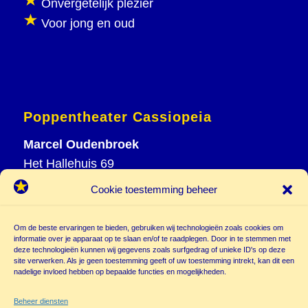
Onvergetelijk plezier
Voor jong en oud
Poppentheater Cassiopeia
Marcel Oudenbroek
Het Hallehuis 69
3823 VH Amersfoort
Cookie toestemming beheer
T
033 465 72 06
M
06 20 26 94 61
Om de beste ervaringen te bieden, gebruiken wij technologieën zoals cookies om
info@
informatie over je apparaat op te slaan en/of te raadplegen. Door in te stemmen met
deze technologieën kunnen wij gegevens zoals surfgedrag of unieke ID's op deze
poppentheatercassiopeia.nl
site verwerken. Als je geen toestemming geeft of uw toestemming intrekt, kan dit een
nadelige invloed hebben op bepaalde functies en mogelijkheden.
Beheer diensten