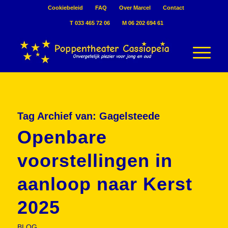
Cookiebeleid
FAQ
Over Marcel
Contact
T 033 465 72 06
M 06 202 694 61
Tag Archief van:
Gagelsteede
Openbare
voorstellingen in
aanloop naar Kerst
2025
BLOG