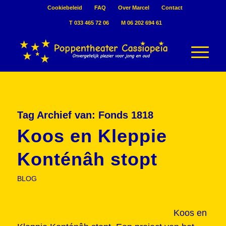
Cookiebeleid
FAQ
Over Marcel
Contact
T 033 465 72 06
M 06 202 694 61
Tag Archief van:
Fonds 1818
Koos en Kleppie
Konténâh stopt
BLOG
Koos en