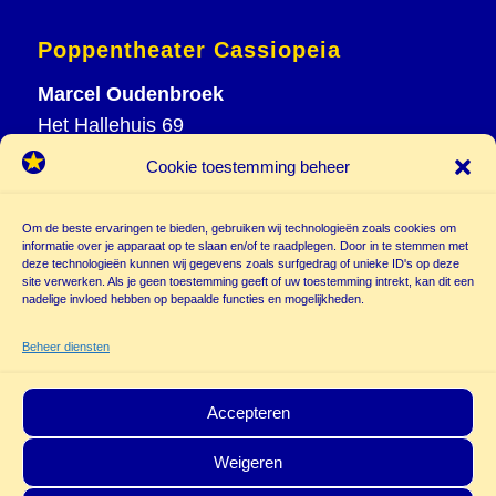
Poppentheater Cassiopeia
Marcel Oudenbroek
Het Hallehuis 69
3823 VH Amersfoort
Cookie toestemming beheer
T
033 465 72 06
M
06 20 26 94 61
Om de beste ervaringen te bieden, gebruiken wij technologieën zoals cookies om
info@
informatie over je apparaat op te slaan en/of te raadplegen. Door in te stemmen met
deze technologieën kunnen wij gegevens zoals surfgedrag of unieke ID's op deze
poppentheatercassiopeia.nl
site verwerken. Als je geen toestemming geeft of uw toestemming intrekt, kan dit een
nadelige invloed hebben op bepaalde functies en mogelijkheden.
Beheer diensten
Accepteren
Weigeren