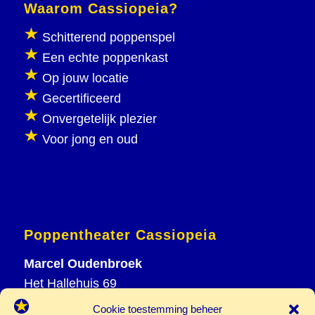
Waarom Cassiopeia?
Schitterend poppenspel
Een echte poppenkast
Op jouw locatie
Gecertificeerd
Onvergetelijk plezier
Voor jong en oud
Poppentheater Cassiopeia
Marcel Oudenbroek
Het Hallehuis 69
3823 VH Amersfoort
Cookie toestemming beheer