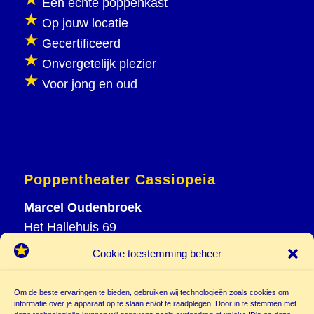
Een echte poppenkast
Op jouw locatie
Gecertificeerd
Onvergetelijk plezier
Voor jong en oud
Poppentheater Cassiopeia
Marcel Oudenbroek
Het Hallehuis 69
3823 VH Amersfoort
Cookie toestemming beheer
T
033 465 72 06
M
06 20 26 94 61
Om de beste ervaringen te bieden, gebruiken wij technologieën zoals cookies om
info@
informatie over je apparaat op te slaan en/of te raadplegen. Door in te stemmen met