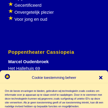
Gecertificeerd
Onvergetelijk plezier
Voor jong en oud
Poppentheater Cassiopeia
Marcel Oudenbroek
Het Hallehuis 69
3823 VH Amersfoort
Cookie toestemming beheer
T
033 465 72 06
M
06 20 26 94 61
Om de beste ervaringen te bieden, gebruiken wij technologieën zoals cookies om
info@
informatie over je apparaat op te slaan en/of te raadplegen. Door in te stemmen met
deze technologieën kunnen wij gegevens zoals surfgedrag of unieke ID's op deze
poppentheatercassiopeia.nl
site verwerken. Als je geen toestemming geeft of uw toestemming intrekt, kan dit een
nadelige invloed hebben op bepaalde functies en mogelijkheden.