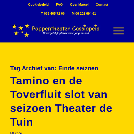
Cookiebeleid
FAQ
Over Marcel
Contact
T 033 465 72 06
M 06 202 694 61
Tag Archief van:
Einde seizoen
Tamino en de
Toverfluit slot van
seizoen Theater de
Tuin
BLOG