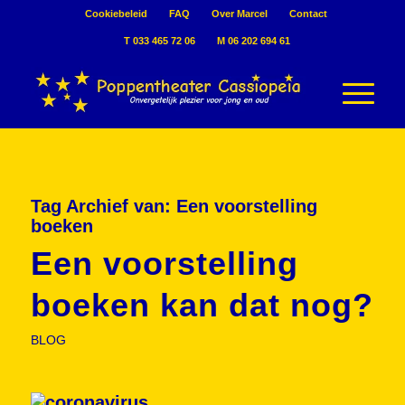
Cookiebeleid
FAQ
Over Marcel
Contact
T 033 465 72 06
M 06 202 694 61
Tag Archief van:
Een voorstelling
boeken
Een voorstelling
boeken kan dat nog?
BLOG