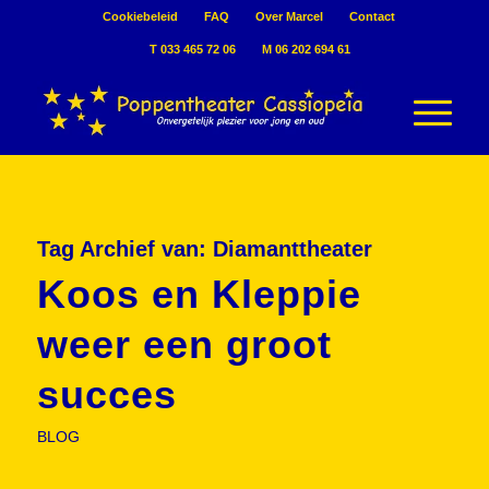
Cookiebeleid
FAQ
Over Marcel
Contact
T 033 465 72 06
M 06 202 694 61
Tag Archief van:
Diamanttheater
Koos en Kleppie
weer een groot
succes
BLOG