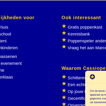
ijkheden voor
Ook interessant
huis
Gratis poppenkast
school
Kennisbank
ters
Poppenspeler ande
nkinderen
Vraag het aan Marc
wassenen
 evenement
Waarom Cassiope
ine
erklaas
Schitterend poppen
Een echte poppenka
Op jouw locatie
Om de beste e
apparaat op t
Gecertificeerd
gegevens zoal
uw toestemmin
Onvergetelijk plezie