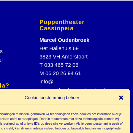
Poppentheater
Cassiopeia
Marcel Oudenbroek
Het Hallehuis 69
rs
3823 VH Amersfoort
el
T
033 465 72 06
M
06 20 26 94 61
info@
ia?
poppentheatercassiopeia.nl
spel
Cookie toestemming beheer
st
rvaringen te bieden, gebruiken wij technologieën zoals cookies om informatie over je
e slaan en/of te raadplegen. Door in te stemmen met deze technologieën kunnen wij
s surfgedrag of unieke ID's op deze site verwerken. Als je geen toestemming geeft of
g intrekt, kan dit een nadelige invloed hebben op bepaalde functies en mogelijkheden.
r