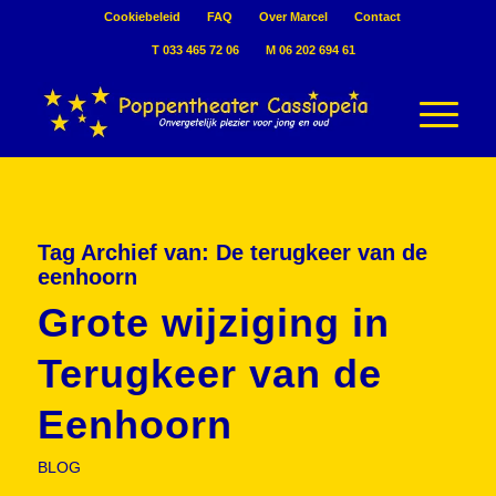
Cookiebeleid
FAQ
Over Marcel
Contact
T 033 465 72 06
M 06 202 694 61
Tag Archief van:
De terugkeer van de
eenhoorn
Grote wijziging in
Terugkeer van de
Eenhoorn
BLOG