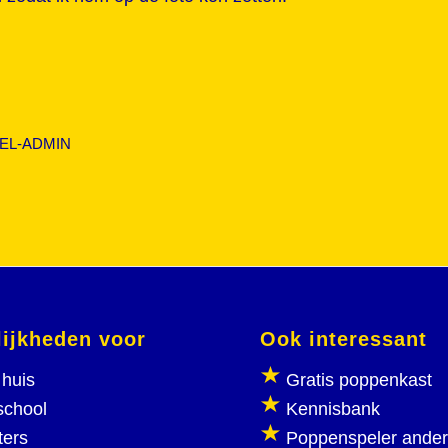
EL-ADMIN
ijkheden voor
Ook interessant
huis
Gratis poppenkast
school
Kennisbank
ters
Poppenspeler ande