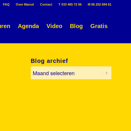
FAQ
Over Marcel
Contact
T 033 465 72 06
M 06 202 694 61
uren
Agenda
Video
Blog
Gratis
Blog archief