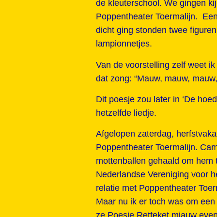
de kleuterschool. We gingen ki
Poppentheater Toermalijn. Een
dicht ging stonden twee figure
lampionnetjes.
Van de voorstelling zelf weet i
dat zong: “Mauw, mauw, mauw, 
Dit poesje zou later in ‘De hoe
hetzelfde liedje.
Afgelopen zaterdag, herfstvakan
Poppentheater Toermalijn. Cami
mottenballen gehaald om hem te
Nederlandse Vereniging voor he
relatie met Poppentheater Toerm
Maar nu ik er toch was om een 
ze Poesje Retteket miauw even 