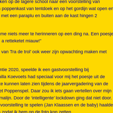
jken op de lagere school naar een voorstelling van
 poppenkast van tentdoek en op het gordijn wat open e
n met een paraplu en buiten aan de kast hingen 2
k me niets meer te herinneren op een ding na. Een poesj
a retteketet miauw!”
d van Tra de trol’ ook weer zijn opwachting maken met
tie 2020, speelde ik een gastvoorstelling bij
lla Koevoets had speciaal voor mij het poesje uit de
 kunnen laten zien tijdens de jaarvergadering van de
t Poppenspel. Daar zou ik iets gaan vertellen over mijn
alijn. Door de ‘intelligente’ lockdown ging dat niet door
voorstelling te spelen (Jan Klaassen en de baby) haalde
zodat ik hem op de foto kon zetten.